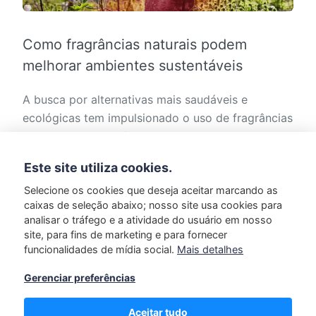
Como fragrâncias naturais podem
melhorar ambientes sustentáveis
A busca por alternativas mais saudáveis e
ecológicas tem impulsionado o uso de fragrâncias
naturais para transformar espaços de maneira
sustentável. Em…
Este site utiliza cookies.
Selecione os cookies que deseja aceitar marcando as
MORE
caixas de seleção abaixo; nosso site usa cookies para
analisar o tráfego e a atividade do usuário em nosso
site, para fins de marketing e para fornecer
funcionalidades de mídia social.
Mais detalhes
Gerenciar preferências
Postagens mais antigas
Page 1 of 5
Aceitar tudo