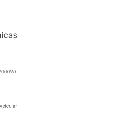
nicas
 2000W)
veicular