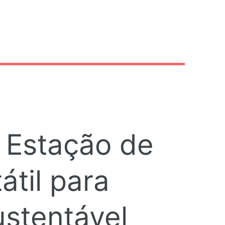
6
 Estação de
átil para
stentável